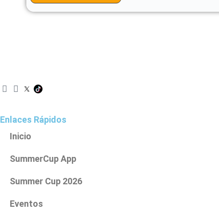
I
F
n
a
s
c
t
e
Enlaces Rápidos
a
b
g
o
Inicio
r
o
a
k
SummerCup App
m
Summer Cup 2026
Eventos