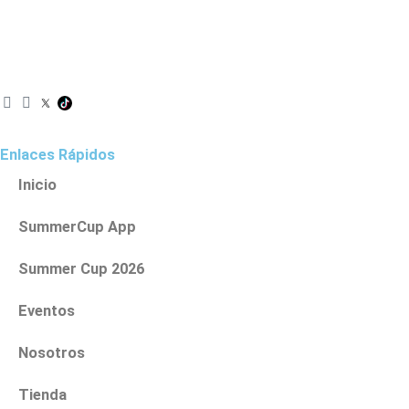
I
F
n
a
s
c
t
e
Enlaces Rápidos
a
b
g
o
Inicio
r
o
a
k
SummerCup App
m
Summer Cup 2026
Eventos
Nosotros
Tienda