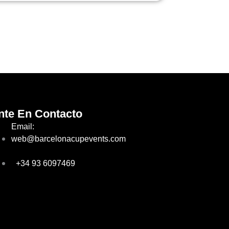
nte En Contacto
Email:
web@barcelonacupevents.com
+34 93 6097469