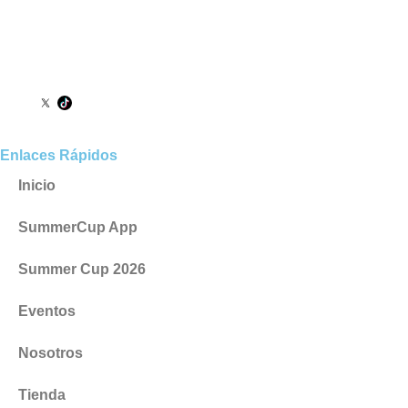
I
F
n
a
s
c
t
e
Enlaces Rápidos
a
b
g
o
Inicio
r
o
a
k
SummerCup App
m
Summer Cup 2026
Eventos
Nosotros
Tienda