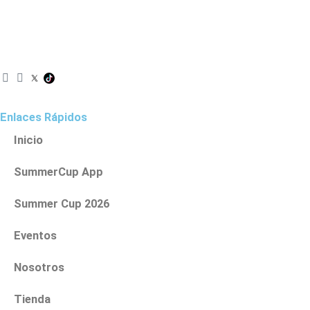
I
F
n
a
s
c
t
e
Enlaces Rápidos
a
b
g
o
Inicio
r
o
a
k
SummerCup App
m
Summer Cup 2026
Eventos
Nosotros
Tienda