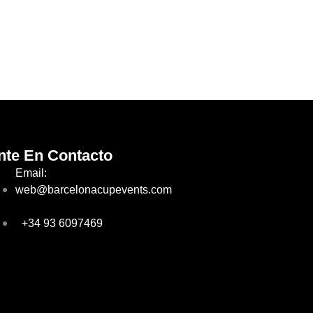
nte En Contacto
Email:
web@barcelonacupevents.com
+34 93 6097469