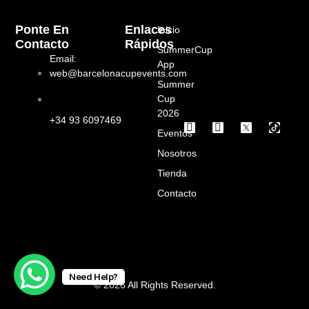
Ponte En
Enlaces
Inicio
Contacto
Rápidos
SummerCup
Email:
App
web@barcelonacupevents.com
Summer
Cup
2026
+34 93 6097469
I
F
Eventos
n
a
s
c
Nosotros
t
e
a
b
Tienda
g
o
Contacto
r
o
a
k
m
Need Help?
© 2026 All Rights Reserved.