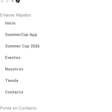
n
a
s
c
t
e
Enlaces Rápidos
a
b
g
o
Inicio
r
o
a
k
SummerCup App
m
Summer Cup 2026
Eventos
Nosotros
Tienda
Contacto
Ponte en Contacto