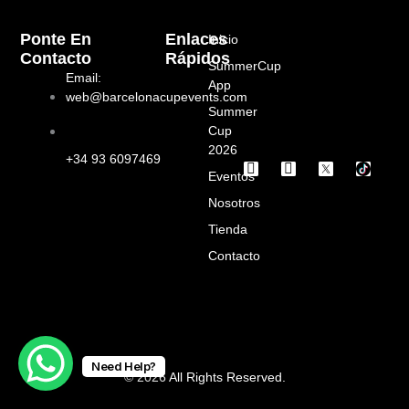
Ponte En
Enlaces
Inicio
Contacto
Rápidos
SummerCup
Email:
App
web@barcelonacupevents.com
Summer
Cup
2026
+34 93 6097469
I
F
Eventos
n
a
s
c
Nosotros
t
e
a
b
Tienda
g
o
Contacto
r
o
a
k
m
Need Help?
© 2026 All Rights Reserved.