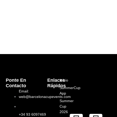
Ponte En
Enlaces
Inicio
Contacto
Rápidos
SummerCup
Email:
App
web@barcelonacupevents.com
Summer
Cup
2026
+34 93 6097469