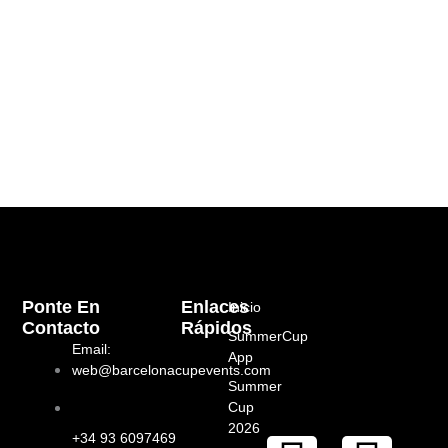
Ponte En
Enlaces
Inicio
Contacto
Rápidos
SummerCup
Email:
App
web@barcelonacupevents.com
Summer
Cup
2026
+34 93 6097469