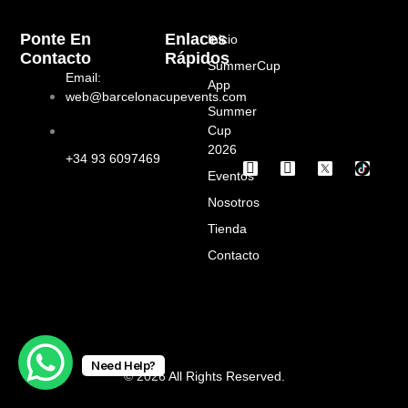
Ponte En
Enlaces
Inicio
Contacto
Rápidos
SummerCup
Email:
App
web@barcelonacupevents.com
Summer
Cup
2026
+34 93 6097469
I
F
Eventos
n
a
s
c
Nosotros
t
e
a
b
Tienda
g
o
Contacto
r
o
a
k
m
Need Help?
© 2026 All Rights Reserved.