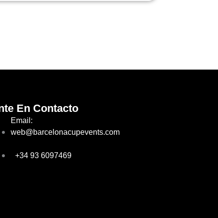
nte En Contacto
Email:
web@barcelonacupevents.com
+34 93 6097469