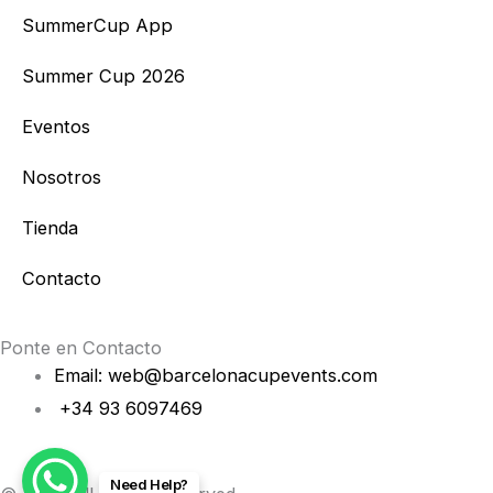
t
e
SummerCup App
a
b
Summer Cup 2026
g
o
Eventos
r
o
Nosotros
a
k
Tienda
m
Contacto
Ponte en Contacto
Email: web@barcelonacupevents.com
+34 93 6097469
Need Help?