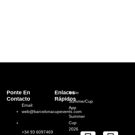
Ponte En
Enlaces
Inicio
Contacto
Rápidos
SummerCup
Email:
App
web@barcelonacupevents.com
Summer
Cup
2026
+34 93 6097469