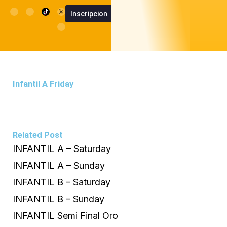
Skip
I
F
U
M
Inscripcion
n
a
s
0
SummerCup App
Summer Cu
Cart
to
s
c
e
t
e
r
content
a
b
g
o
r
o
a
k
m
Infantil A Friday
Related Post
INFANTIL A – Saturday
INFANTIL A – Sunday
INFANTIL B – Saturday
INFANTIL B – Sunday
INFANTIL Semi Final Oro