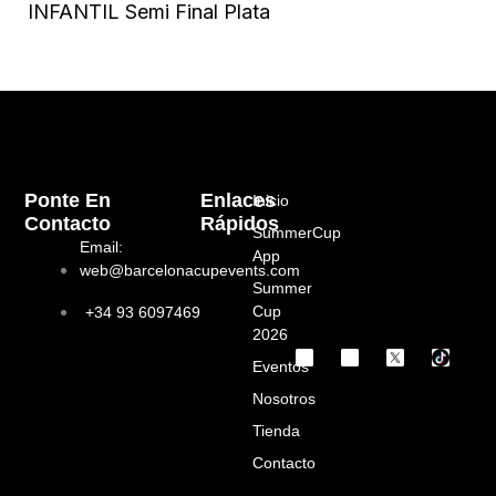
INFANTIL Semi Final Plata
Ponte En
Enlaces
Inicio
Contacto
Rápidos
SummerCup
Email:
App
web@barcelonacupevents.com
Summer
Cup
+34 93 6097469
2026
I
F
Eventos
n
a
s
c
Nosotros
t
e
a
b
Tienda
g
o
Contacto
r
o
a
k