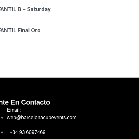
FANTIL B – Saturday
FANTIL Final Oro
nte En Contacto
Email:
web@barcelonacupevents.com
+34 93 6097469