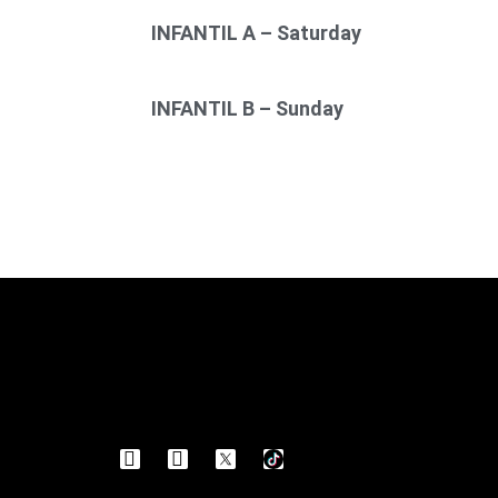
INFANTIL A – Saturday
INFANTIL B – Sunday
I
F
n
a
s
c