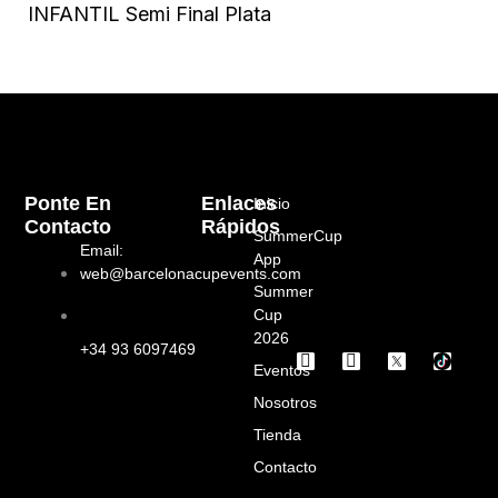
INFANTIL Semi Final Plata
Ponte En
Enlaces
Inicio
Contacto
Rápidos
SummerCup
Email:
App
web@barcelonacupevents.com
Summer
Cup
2026
+34 93 6097469
I
F
Eventos
n
a
s
c
Nosotros
t
e
a
b
Tienda
g
o
Contacto
r
o
a
k