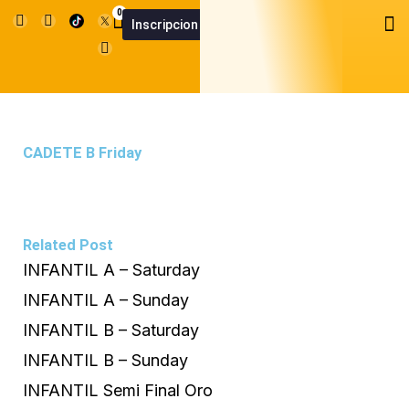
Skip
I
F
U
0
Cart
M
Inscripcion
n
a
s
SummerCup App
Summer Cu
to
s
c
e
t
e
r
content
a
b
g
o
r
o
a
k
m
CADETE B Friday
Related Post
INFANTIL A – Saturday
INFANTIL A – Sunday
INFANTIL B – Saturday
INFANTIL B – Sunday
INFANTIL Semi Final Oro