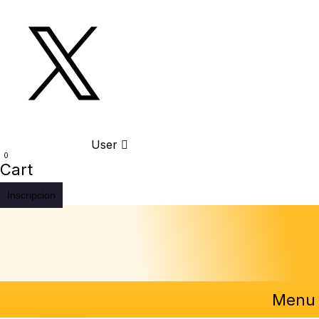
User
0
Cart
Inscripcion
Menu