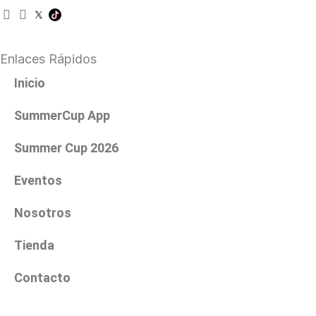
I
F
n
a
s
c
t
e
Enlaces Rápidos
a
b
g
o
Inicio
r
o
a
k
SummerCup App
m
Summer Cup 2026
Eventos
Nosotros
Tienda
Contacto