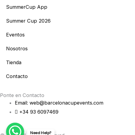
t
e
SummerCup App
a
b
Summer Cup 2026
g
o
Eventos
r
o
Nosotros
a
k
Tienda
m
Contacto
Ponte en Contacto
Email: web@barcelonacupevents.com
+34 93 6097469
Need Help?