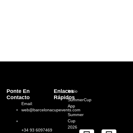
Ponte En
Enlaces
Inicio
Contacto
Rápidos
SummerCup
Email:
App
web@barcelonacupevents.com
Summer
Cup
2026
+34 93 6097469