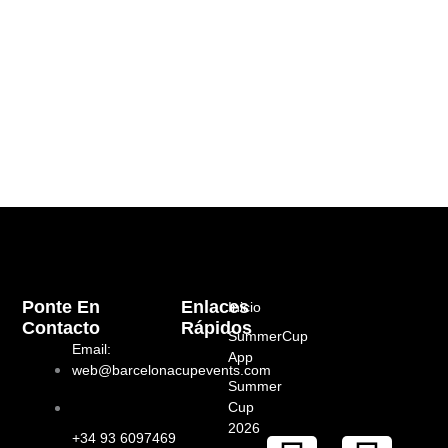
Ponte En
Enlaces
Inicio
Contacto
Rápidos
SummerCup
Email:
App
web@barcelonacupevents.com
Summer
Cup
2026
+34 93 6097469