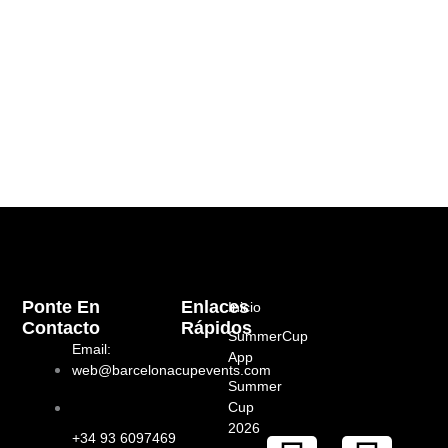
Ponte En
Enlaces
Inicio
Contacto
Rápidos
SummerCup
Email:
App
web@barcelonacupevents.com
Summer
Cup
2026
+34 93 6097469