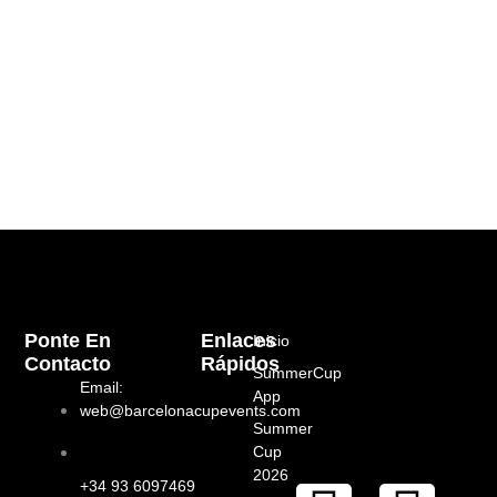
Ponte En
Enlaces
Inicio
Contacto
Rápidos
SummerCup
Email:
App
web@barcelonacupevents.com
Summer
Cup
2026
+34 93 6097469