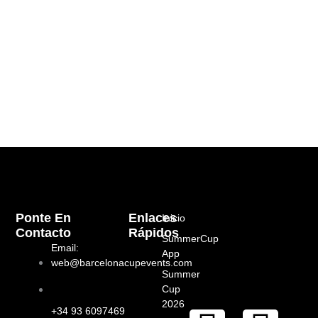
Ponte En
Enlaces
Inicio
Contacto
Rápidos
SummerCup
Email:
App
web@barcelonacupevents.com
Summer
Cup
2026
+34 93 6097469