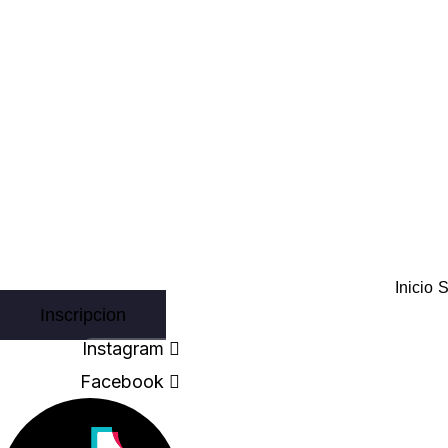
Skip
160
to
quantity
content
Inicio
S
Inscripcion
Instagram
Facebook