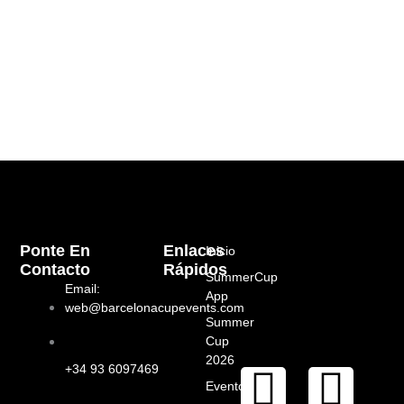
Ponte En
Enlaces
Inicio
Contacto
Rápidos
SummerCup
Email:
App
web@barcelonacupevents.com
Summer
Cup
2026
I
F
+34 93 6097469
Eventos