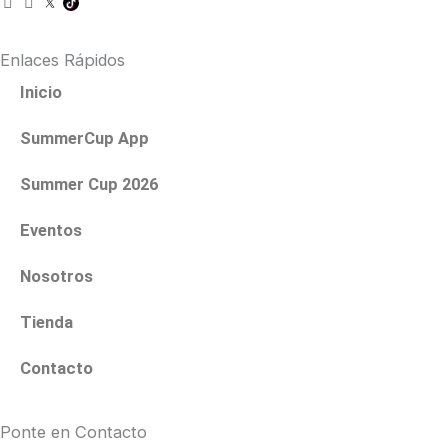
n
a
s
c
t
e
Enlaces Rápidos
a
b
g
o
Inicio
r
o
a
k
SummerCup App
m
Summer Cup 2026
Eventos
Nosotros
Tienda
Contacto
Ponte en Contacto