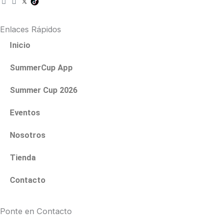
n
a
s
c
t
e
Enlaces Rápidos
a
b
g
o
Inicio
r
o
a
k
SummerCup App
m
Summer Cup 2026
Eventos
Nosotros
Tienda
Contacto
Ponte en Contacto