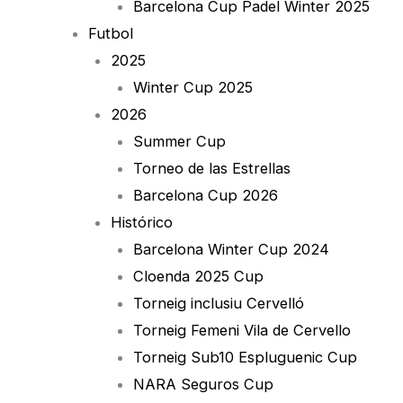
Barcelona Cup Padel Winter 2025
a
k
Futbol
2025
m
Winter Cup 2025
2026
Summer Cup
Torneo de las Estrellas
Barcelona Cup 2026
Histórico
Barcelona Winter Cup 2024
Cloenda 2025 Cup
Torneig inclusiu Cervelló
Torneig Femeni Vila de Cervello
Torneig Sub10 Espluguenic Cup
NARA Seguros Cup