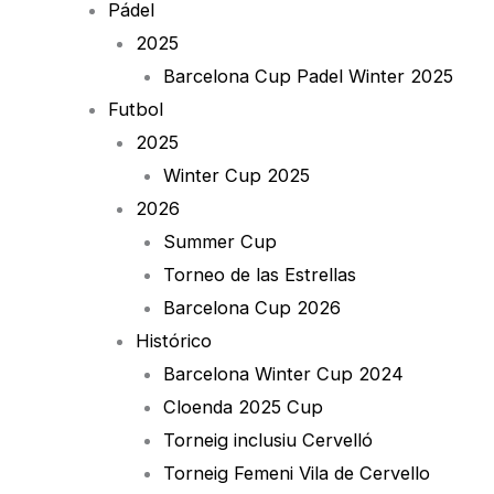
Pádel
2025
Barcelona Cup Padel Winter 2025
Futbol
2025
Winter Cup 2025
2026
Summer Cup
Torneo de las Estrellas
Barcelona Cup 2026
Histórico
Barcelona Winter Cup 2024
Cloenda 2025 Cup
Torneig inclusiu Cervelló
Torneig Femeni Vila de Cervello