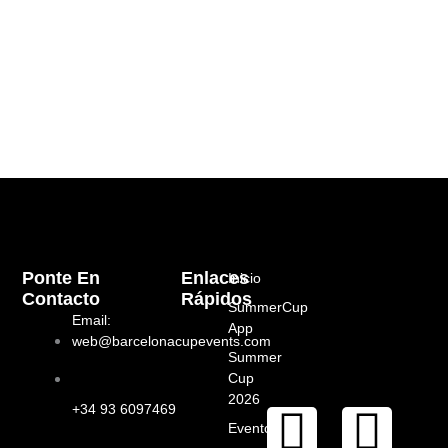
Ponte En
Enlaces
Inicio
Contacto
Rápidos
SummerCup
Email:
App
web@barcelonacupevents.com
Summer
Cup
2026
I
F
+34 93 6097469
Eventos