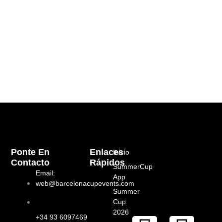
Ponte En
Enlaces
Inicio
Contacto
Rápidos
SummerCup
Email:
App
web@barcelonacupevents.com
Summer
Cup
2026
+34 93 6097469