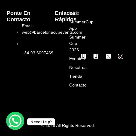
Ponte En
Enlaces
Inicio
Contacto
Rápidos
SummerCup
Email:
App
web@barcelonacupevents.com
Summer
Cup
2026
+34 93 6097469
I
F
Eventos
n
a
s
c
Nosotros
t
e
a
b
Tienda
g
o
Contacto
r
o
a
k
m
Need Help?
© 2026 All Rights Reserved.