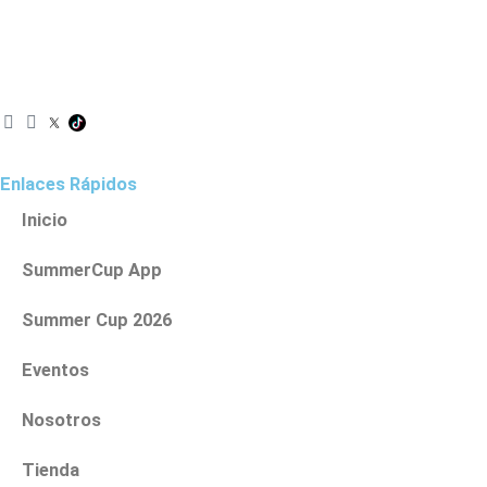
I
F
n
a
s
c
t
e
Enlaces Rápidos
a
b
g
o
Inicio
r
o
a
k
SummerCup App
m
Summer Cup 2026
Eventos
Nosotros
Tienda