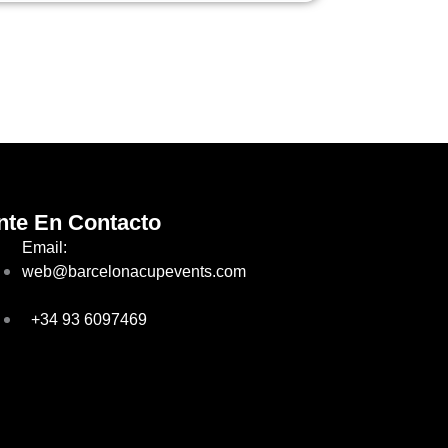
nte En Contacto
Email:
web@barcelonacupevents.com
+34 93 6097469