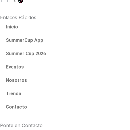
n
a
s
c
t
e
Enlaces Rápidos
a
b
g
o
Inicio
r
o
a
k
SummerCup App
m
Summer Cup 2026
Eventos
Nosotros
Tienda
Contacto
Ponte en Contacto