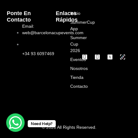
Ponte En
Enlaces
Inicio
Contacto
Rápidos
SummerCup
Email:
App
web@barcelonacupevents.com
Summer
Cup
2026
+34 93 6097469
I
F
Eventos
n
a
s
c
Nosotros
t
e
a
b
Tienda
g
o
Contacto
r
o
a
k
m
Need Help?
© 2026 All Rights Reserved.