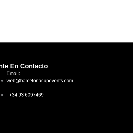
nte En Contacto
Email:
web@barcelonacupevents.com
+34 93 6097469