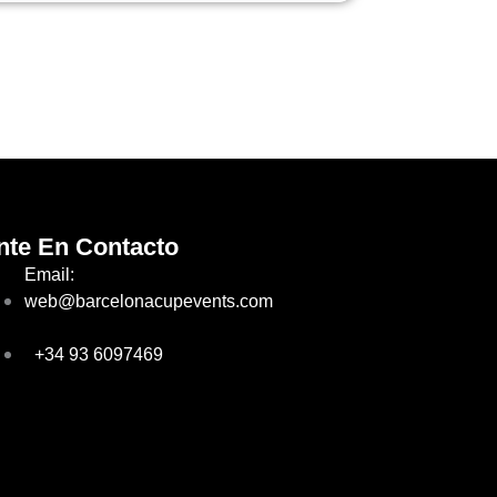
nte En Contacto
Email:
web@barcelonacupevents.com
+34 93 6097469