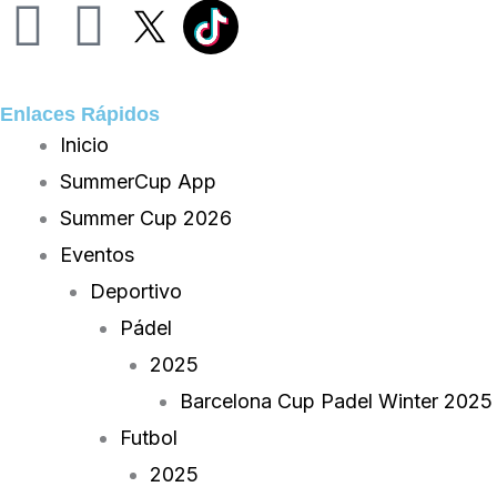
I
F
n
a
Enlaces Rápidos
s
c
Inicio
t
e
SummerCup App
Summer Cup 2026
a
b
Eventos
g
o
Deportivo
Pádel
r
o
2025
a
k
Barcelona Cup Padel Winter 2025
Futbol
m
2025