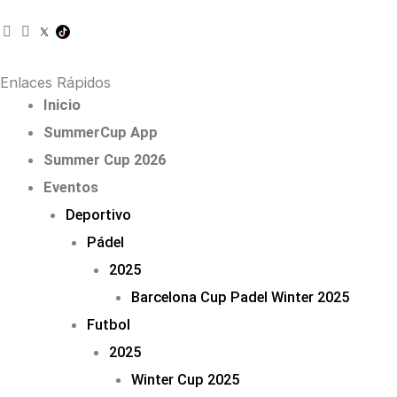
I
F
n
a
s
c
t
e
Enlaces Rápidos
a
b
Inicio
g
o
r
o
SummerCup App
a
k
m
Summer Cup 2026
Eventos
Deportivo
Pádel
2025
Barcelona Cup Padel Winter 2025
Futbol
2025
Winter Cup 2025