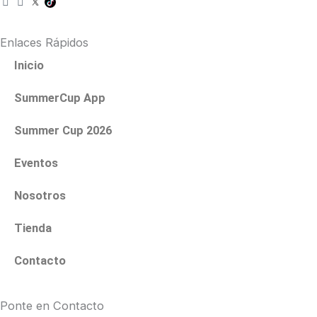
n
a
s
c
t
e
Enlaces Rápidos
a
b
g
o
Inicio
r
o
a
k
SummerCup App
m
Summer Cup 2026
Eventos
Nosotros
Tienda
Contacto
Ponte en Contacto