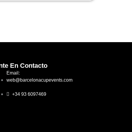
nte En Contacto
Email:
web@barcelonacupevents.com
+34 93 6097469