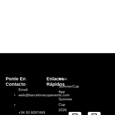
Ponte En
Enlaces
Inicio
Contacto
Rápidos
SummerCup
Email:
App
web@barcelonacupevents.com
Summer
Cup
2026
+34 93 6097469