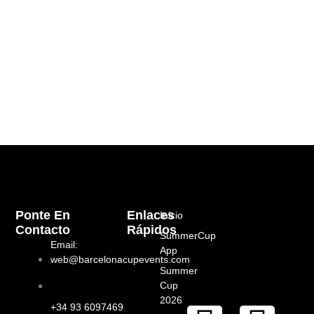
Ponte En
Enlaces
Inicio
Contacto
Rápidos
SummerCup
Email:
App
web@barcelonacupevents.com
Summer
Cup
2026
+34 93 6097469