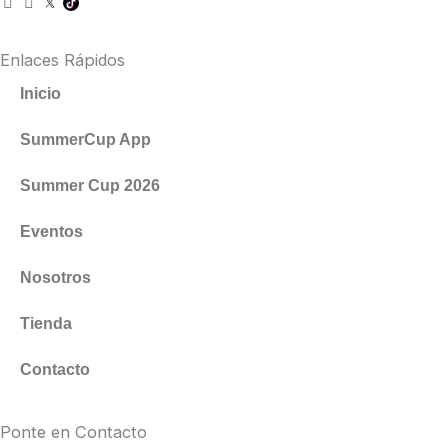
n
a
s
c
t
e
Enlaces Rápidos
a
b
g
o
Inicio
r
o
a
k
SummerCup App
m
Summer Cup 2026
Eventos
Nosotros
Tienda
Contacto
Ponte en Contacto