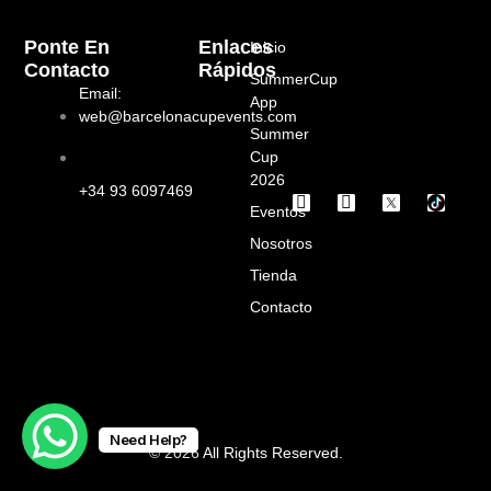
Ponte En
Enlaces
Inicio
Contacto
Rápidos
SummerCup
Email:
App
web@barcelonacupevents.com
Summer
Cup
2026
+34 93 6097469
I
F
Eventos
n
a
s
c
Nosotros
t
e
a
b
Tienda
g
o
Contacto
r
o
a
k
m
Need Help?
© 2026 All Rights Reserved.