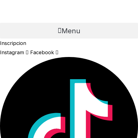
Skip
1
to
quantity
content
Menu
Inscripcion
Instagram
Facebook