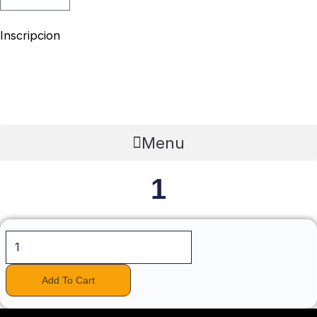
Inscripcion
Menu
1
Add To Cart