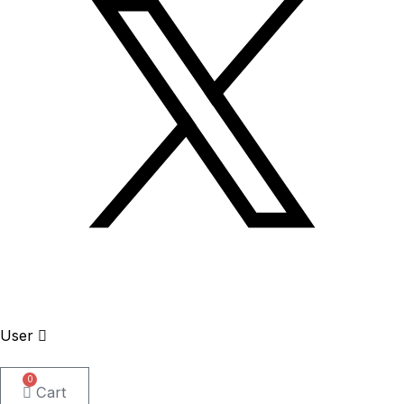
User
0
Cart