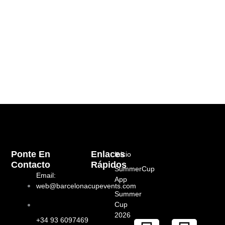
Ponte En
Enlaces
Inicio
Contacto
Rápidos
SummerCup
Email:
App
web@barcelonacupevents.com
Summer
Cup
2026
+34 93 6097469